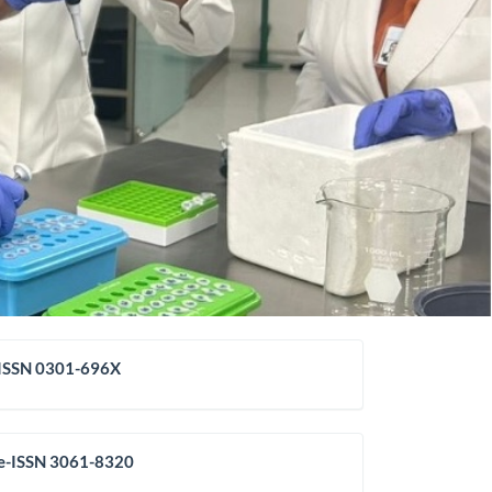
issn
ISSN 0301-696X
eissn
e-ISSN 3061-8320