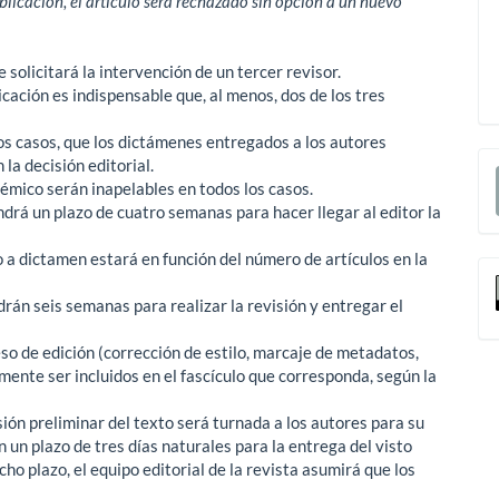
cación, el artículo será rechazado sin opción a un nuevo
 solicitará la intervención de un tercer revisor.
cación es indispensable que, al menos, dos de los tres
los casos, que los dictámenes entregados a los autores
E
a decisión editorial.
émico serán inapelables en todos los casos.
u
ndrá un plazo de cuatro semanas para hacer llegar al editor la
a
 a dictamen estará en función del número de artículos en la
ndrán seis semanas para realizar la revisión y entregar el
o de edición (corrección de estilo, marcaje de metadatos,
mente ser incluidos en el fascículo que corresponda, según la
sión preliminar del texto será turnada a los autores para su
 un plazo de tres días naturales para la entrega del visto
ho plazo, el equipo editorial de la revista asumirá que los