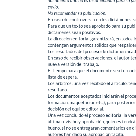
documento aún no es recomendado para su publi
envío.
No recomendar su publicación.
En caso de controversia en los dictámenes, se
Para que un texto sea aprobado para su publi
dictámenes sean positivos.
La dirección editorial garantizará, en todos 
contengan argumentos sólidos que respalden l
Los resultados del proceso de dictamen acad
En caso de recibir observaciones, el autor te
nueva versión del trabajo.
El tiempo para que el documento sea turnado
lista de espera.
Los árbitros, una vez recibido el artículo, te
resultado.
Los documentos aceptados iniciarán el proces
formación, maquetación etc.), para posterior
decisión del equipo editorial.
Una vez concluido el proceso editorial la ver
última revisión y aprobación, quienes tendrán
bueno, si no se entregaran comentarios en dic
autores han dado su aprobación tácita.