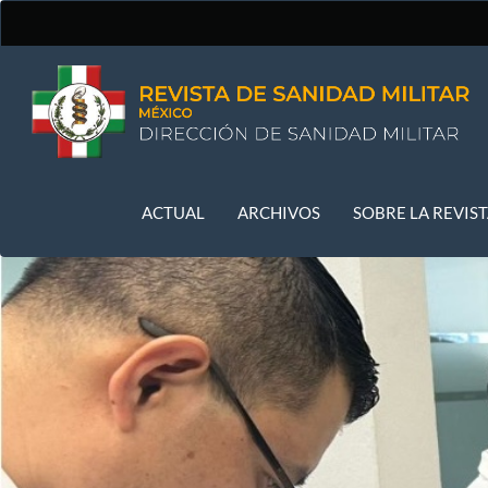
Navegación
principal
Contenido
principal
Barra
lateral
ACTUAL
ARCHIVOS
SOBRE LA REVIS