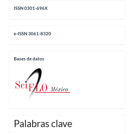
issn
ISSN 0301-696X
eissn
e-ISSN 3061-8320
base
Bases de datos
Palabras clave