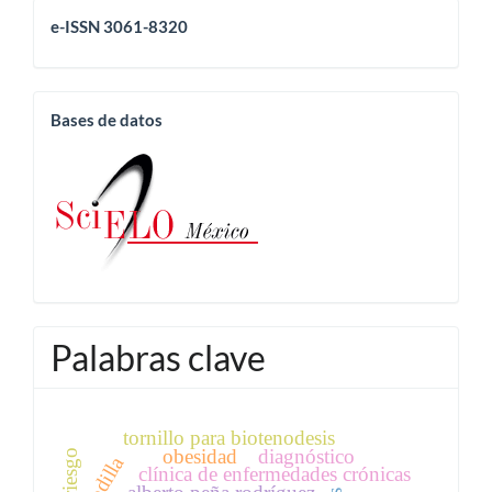
eissn
e-ISSN 3061-8320
base
Bases de datos
Palabras clave
tornillo para biotenodesis
obesidad
diagnóstico
rodilla
clínica de enfermedades crónicas