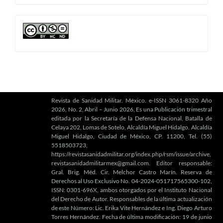
artículo
cc
Revista de Sanidad Militar. México. e-ISSN 3061-8320 Año
2026, No. 2, Abril – Junio 2026, Es una Publicación trimestral
editada por la Secretaría de la Defensa Nacional, Batalla de
Celaya 202, Lomas de Sotelo, Alcaldía Miguel Hidalgo. Alcaldía
Miguel Hidalgo, Ciudad de México, CP. 11200, Tel. (55)
5518503723,
https://revistasanidadmilitar.org/index.php/rsm/issue/archive,
revistasanidadmilitarmex@gmail.com. Editor responsable:
Gral. Brig. Méd. Cir. Melchor Castro Marín. Reserva de
Derechos al Uso Exclusivo No. 04-2024-051717565300-102,
ISSN: 0301-696X, ambos otorgados por el Instituto Nacional
del Derecho de Autor. Responsables de la última actualización
de este Número: Lic. Erika Vite Hernández e Ing. Diego Arturo
Torres Hernández. Fecha de última modificación: 19 de junio