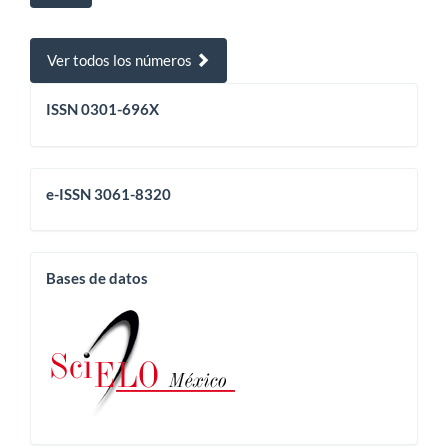
Ver todos los números
issn
ISSN 0301-696X
eissn
e-ISSN 3061-8320
base
Bases de datos